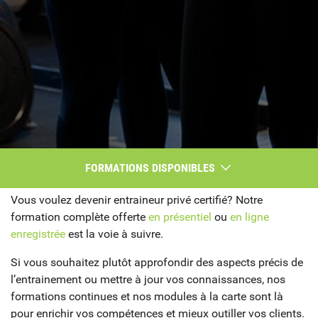
FORMATIONS DISPONIBLES
Vous voulez devenir entraineur privé certifié? Notre
FORMATION EN LIGNE ENREGISTRÉE
formation complète offerte
en présentiel
ou
en ligne
enregistrée
est la voie à suivre.
FORMATION EN PRÉSENTIEL
Si vous souhaitez plutôt approfondir des aspects précis de
FORMATIONS CONTINUES
l’entrainement ou mettre à jour vos connaissances, nos
formations continues et nos modules à la carte sont là
pour enrichir vos compétences et mieux outiller vos clients.